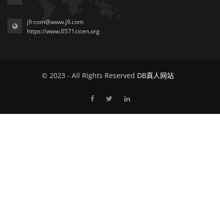
j9·com@www.j9.com
https://www.0571cicen.org
© 2023 - All Rights Reserved
DB真人网站