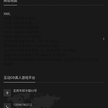
网站地图
XML
DB真人网站官方网站
DB真人网站手机版入口
DB真人网站手机版官网
DB真人网站Web网页版
DB真人网站app下载地址
2026年美加墨世界杯 | 官方中文网站
买球网站-买球网址-十大买球官方网址
2026年世界杯冠军竞猜_线上买球推荐－2026SJB
深度2026世界杯投注平台◆冠军投注指南
实用世界杯买输赢规则★世界杯买输赢入口冠亚军投注玩法与赛
前预测
互动DB真人游戏平台
定西市却冷城93号
13594780212